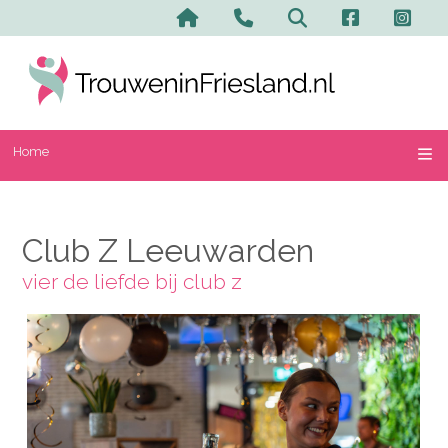
Home
Contact en advertere
Zoeken
Home
Club Z Leeuwarden
vier de liefde bij club z