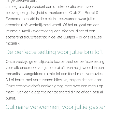
hartje Leeuwarden.
Jullie grote dag verdient een unieke locatie waar sfeer,
beleving en gastvrijheid samenkomen. Club Z – Borrel &
Evenementencafé is dé plek in Leeuwarden waar jullie
droombruiloft werkelijkheid wordt. Of het nu gaat om een
intieme huwelijksvoltrekking, een sfeervol diner of een
spetterend trouwfeest tot in de late uurtjes – bij ons is alles
mogelijk.
De perfecte setting voor jullie bruiloft
Onze veelzijdige en stijlvolle locatie biedt de perfecte setting
voor elk onderdeel van jullie bruiloft. Van het jawoord in een
romantisch aangeklede ruimte tot een feest met livemuziek,
DJ of borrel met verrassende bites: wij zorgen dat het klopt.
Onze creatieve chefs denken graag mee over een menu op
maat – van een elegant diner tot shared dining of een casual
buffet.
Culinaire verwennerij voor jullie gasten