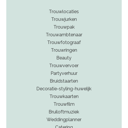
Zo vergelijk je meerdere aanbieders en kies je de
bruidsstylist die het beste bij jullie wensen past.
Trouwlocaties
Trouwjurken
Trouwpak
Trouwambtenaar
Trouwfotograaf
Trouwringen
Beauty
Trouwvervoer
Partyverhuur
Bruidstaarten
Decoratie-styling-huwelijk
Trouwkaarten
Trouwfilm
Bruiloftmuziek
Weddingplanner
Catering