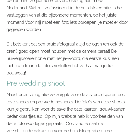
ben al ruim 20 jaar actief als bruidsfotograaf in heel
Nederland. Wat mij zo fascineert in de bruidsfotografie, is het
vastleggen van al die bijzondere momenten, op het juiste
moment! Voor mij moet een foto iets oproepen, je moet er door
gegrepen worden.
Dit betekent dat een bruidsfotograaf altijd de ogen (en ook de
oren!) goed open moet houden met de camera paraat! De
huwelijksceremonie met het ja-woord, die eerste kus, een
lach, een traan: de foto's vertellen het verhaal van jullie
trouwdag!
Pre wedding shoot
Naast bruidsfotografie verzorg ik voor de a.s. bruidsparen ook
love shoots en pre weddingshoots. De foto's van deze shoots
kun je gebruiken voor de save the date kaarten, trouwkaarten,
bedankkaartjes e.d. Op mijn website heb ik voorbeelden van
deze fotoreportages geplaatst. Ook vind je daat de
verschillende pakketten voor de bruidsfotografie en de