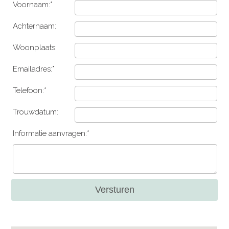
Voornaam:*
Achternaam:
Woonplaats:
Emailadres:*
Telefoon:*
Trouwdatum:
Informatie aanvragen:*