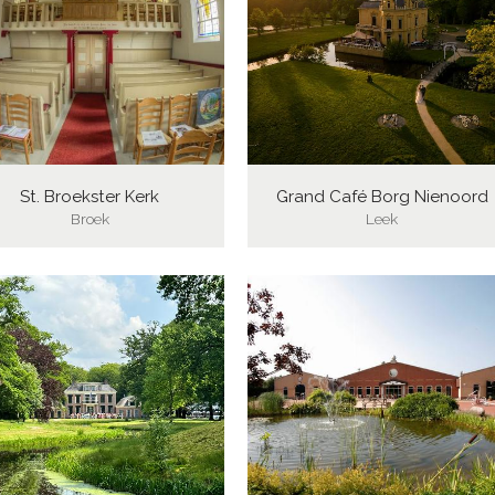
St. Broekster Kerk
Grand Café Borg Nienoord
Broek
Leek