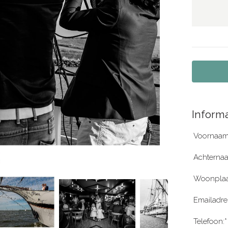
Informa
Voornaam
Achterna
Woonplaa
Emailadre
Telefoon:*