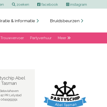
Contact en adverteren
Zoeken
ren
zoeken
facebook
instagram
iratie & informatie
Bruidsbeurzen
Trouwvervoer
Partyverhuur
Meer
tyschip Abel
Tasman
Bataviahaven
42 PR Lelystad
0641959391