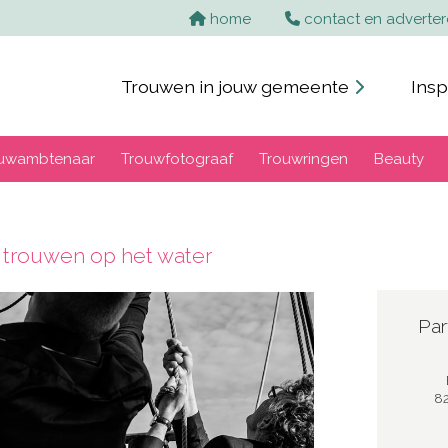
Home
home
contact en adverte
Trouwen in jouw gemeente
Insp
uwambtenaar
Trouwfotograaf
Trouwringen
Beauty
trouwen op het water
Par
82