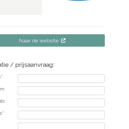
Naar de website
tie / prijsaanvraag:
:*
am:
ts:
s:*