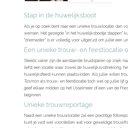
Stap in de huwelijksboot
Als je op zoek bent naar een unieke trouwlocatie, dan v
wensen. Het gezegde "in het huwelijksbootje stappen" ku
"driemaster" is er volledig voor uitgerust om jullie een 
Een unieke trouw- en feestlocatie 
Steeds vaker zijn de aanstaande bruidsparen op zoek naa
liefst een locatie waar zowel de huwelijksvoltrekking, he
huwelijksfeest kunnen plaatsvinden. Als jullie willen tr
Tasman
als trouw- en feestlocatie toch wel op jullie lijf 
geef elkaar midden op het IJsselmeer of een van de Frie
beginnen.
Unieke trouwreportage
Naast een unieke trouwlocatie zal een prachtige fotorepor
kunt je vast wel voorstellen wat voor geweldige trouwfot