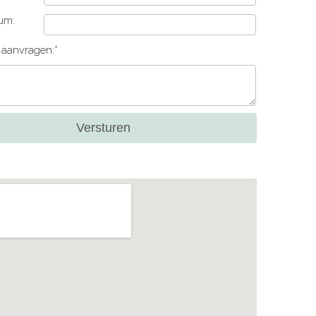
um:
e aanvragen:*