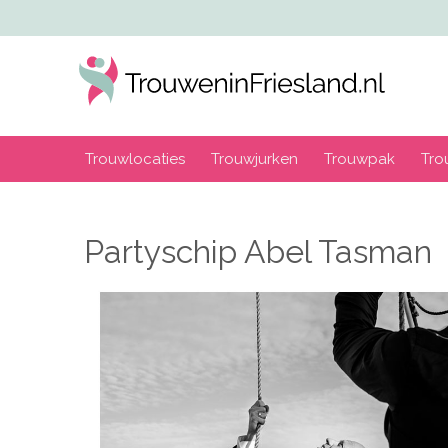
Trouwlocaties
Trouwjurken
Trouwpak
Tro
Partyschip Abel Tasman