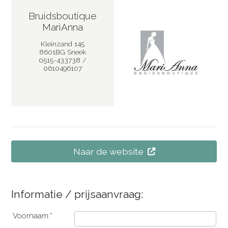
Bruidsboutique
MariAnna
Kleinzand 145
8601BG Sneek
0515-433738 /
0610496107
Naar de website
Informatie / prijsaanvraag:
Voornaam:*