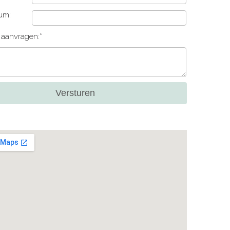
um:
e aanvragen:*