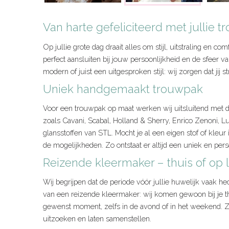
Van harte gefeliciteerd met jullie 
Op jullie grote dag draait alles om stijl, uitstraling en c
perfect aansluiten bij jouw persoonlijkheid en de sfeer van 
modern of juist een uitgesproken stijl: wij zorgen dat jij s
Uniek handgemaakt trouwpak
Voor een trouwpak op maat werken wij uitsluitend met d
zoals Cavani, Scabal, Holland & Sherry, Enrico Zenoni, Lu
glansstoffen van STL. Mocht je al een eigen stof of kle
de mogelijkheden. Zo ontstaat er altijd een uniek en persoo
Reizende kleermaker – thuis of op l
Wij begrijpen dat de periode vóór jullie huwelijk vaak he
van een reizende kleermaker: wij komen gewoon bij je thu
gewenst moment, zelfs in de avond of in het weekend. Zo 
uitzoeken en laten samenstellen.