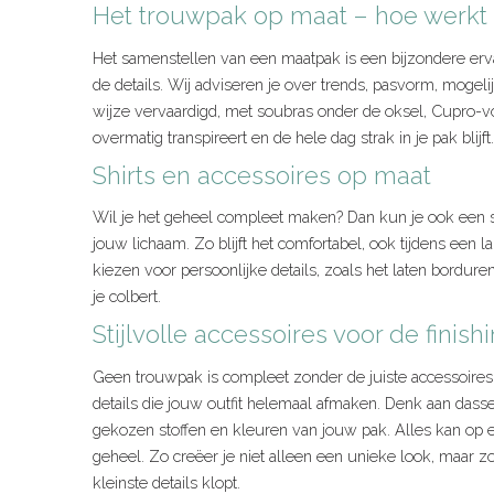
Het trouwpak op maat – hoe werkt 
Het samenstellen van een maatpak is een bijzondere ervari
de details. Wij adviseren je over trends, pasvorm, mogeli
wijze vervaardigd, met soubras onder de oksel, Cupro-voe
overmatig transpireert en de hele dag strak in je pak blijft.
Shirts en accessoires op maat
Wil je het geheel compleet maken? Dan kun je ook een sh
jouw lichaam. Zo blijft het comfortabel, ook tijdens een 
kiezen voor persoonlijke details, zoals het laten bordur
je colbert.
Stijlvolle accessoires voor de finish
Geen trouwpak is compleet zonder de juiste accessoires. Bi
details die jouw outfit helemaal afmaken. Denk aan dassen,
gekozen stoffen en kleuren van jouw pak. Alles kan op
geheel. Zo creëer je niet alleen een unieke look, maar zor
kleinste details klopt.