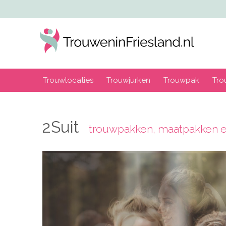
Trouwlocaties
Trouwjurken
Trouwpak
Tro
2Suit
trouwpakken, maatpakken e