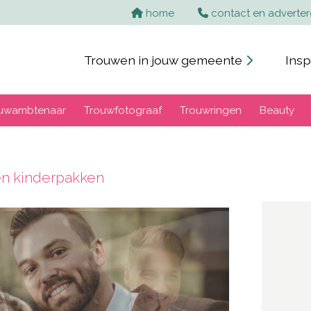
Home
home
contact en adverte
Trouwen in jouw gemeente
Insp
uwambtenaar
Trouwfotograaf
Trouwringen
Beauty
n kinderpakken