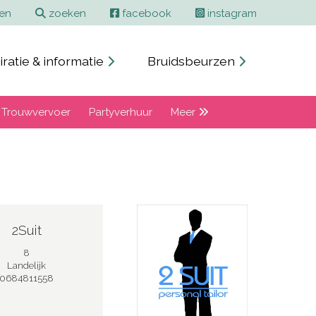
Contact en adverteren
Zoeken
ren
zoeken
facebook
instagram
iratie & informatie
Bruidsbeurzen
Trouwvervoer
Partyverhuur
Meer
2Suit
8
Landelijk
0684811558