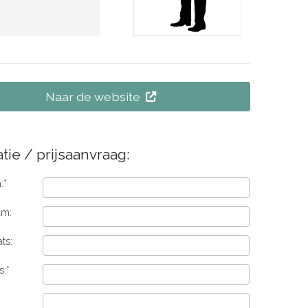
Naar de website
tie / prijsaanvraag:
:*
am:
ts:
s:*