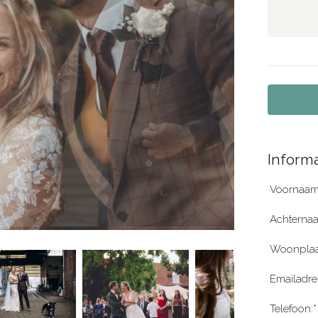
Informa
Voornaam
Achterna
Woonplaa
Emailadre
Telefoon:*