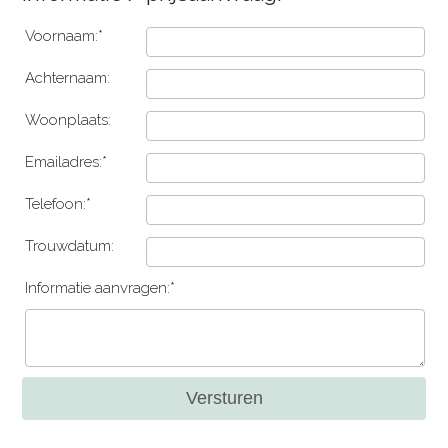
Voornaam:*
Achternaam:
Woonplaats:
Emailadres:*
Telefoon:*
Trouwdatum:
Informatie aanvragen:*