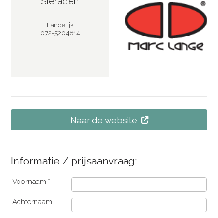
Sieraden
Landelijk
072-5204814
Naar de website
Informatie / prijsaanvraag:
Voornaam:*
Achternaam: