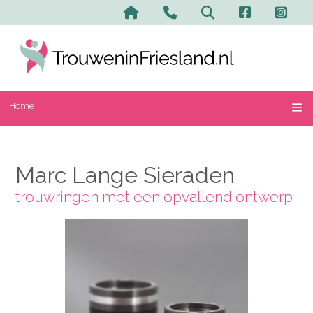
Home
Contact en advertere
Zoeken
Home
Marc Lange Sieraden
trouwringen met een opvallend ontwerp