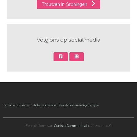
Trouwen in Groningen
Volg ons op social media
Contact en adverteren
|
Gebruikersvoorwaarden
|
Privacy
|
Cookie-instellingen wijzigen
Een platform van
Genista Communicatie
© 2001 - 2026