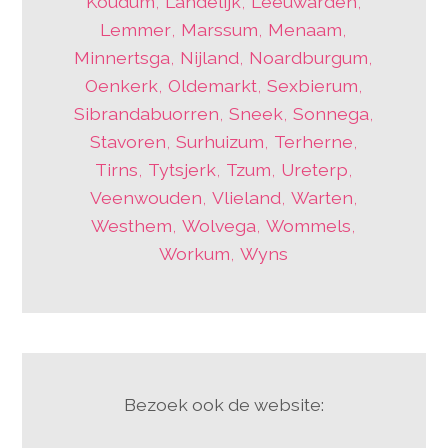
Koudum
,
Landelijk
,
Leeuwarden
,
Lemmer
,
Marssum
,
Menaam
,
Minnertsga
,
Nijland
,
Noardburgum
,
Oenkerk
,
Oldemarkt
,
Sexbierum
,
Sibrandabuorren
,
Sneek
,
Sonnega
,
Stavoren
,
Surhuizum
,
Terherne
,
Tirns
,
Tytsjerk
,
Tzum
,
Ureterp
,
Veenwouden
,
Vlieland
,
Warten
,
Westhem
,
Wolvega
,
Wommels
,
Workum
,
Wyns
Bezoek ook de website: