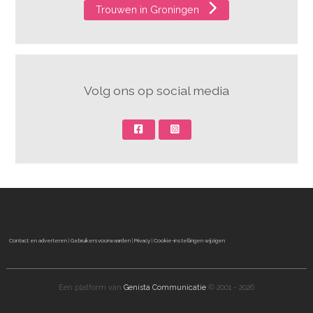
Trouwen in Groningen
Volg ons op social media
Contact en adverteren
|
Gebruikersvoorwaarden
|
Privacy
|
Cookie-instellingen wijzigen
Een platform van
Genista Communicatie
© 2001 - 2026