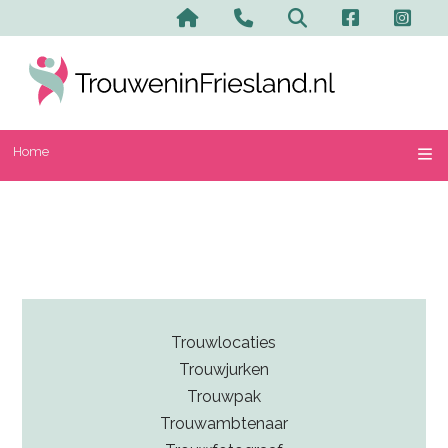
Home
Contact en advertere
Zoeken
Home
Trouwlocaties
Trouwjurken
Trouwpak
Trouwambtenaar