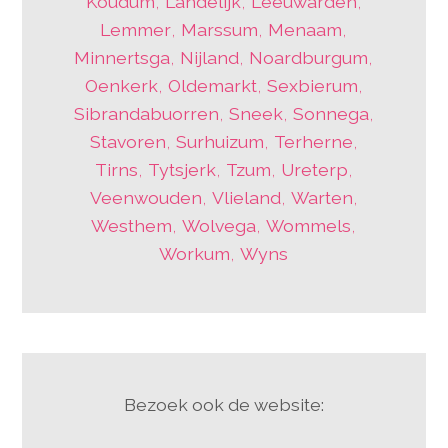
Koudum
,
Landelijk
,
Leeuwarden
,
Lemmer
,
Marssum
,
Menaam
,
Minnertsga
,
Nijland
,
Noardburgum
,
Oenkerk
,
Oldemarkt
,
Sexbierum
,
Sibrandabuorren
,
Sneek
,
Sonnega
,
Stavoren
,
Surhuizum
,
Terherne
,
Tirns
,
Tytsjerk
,
Tzum
,
Ureterp
,
Veenwouden
,
Vlieland
,
Warten
,
Westhem
,
Wolvega
,
Wommels
,
Workum
,
Wyns
Bezoek ook de website: