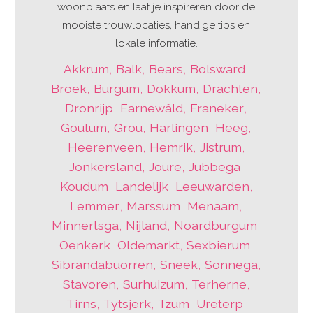
woonplaats en laat je inspireren door de
mooiste trouwlocaties, handige tips en
lokale informatie.
Akkrum
,
Balk
,
Bears
,
Bolsward
,
Broek
,
Burgum
,
Dokkum
,
Drachten
,
Dronrijp
,
Earnewâld
,
Franeker
,
Goutum
,
Grou
,
Harlingen
,
Heeg
,
Heerenveen
,
Hemrik
,
Jistrum
,
Jonkersland
,
Joure
,
Jubbega
,
Koudum
,
Landelijk
,
Leeuwarden
,
Lemmer
,
Marssum
,
Menaam
,
Minnertsga
,
Nijland
,
Noardburgum
,
Oenkerk
,
Oldemarkt
,
Sexbierum
,
Sibrandabuorren
,
Sneek
,
Sonnega
,
Stavoren
,
Surhuizum
,
Terherne
,
Tirns
,
Tytsjerk
,
Tzum
,
Ureterp
,