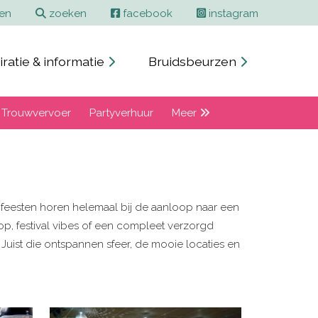
Contact en adverteren
Zoeken
ren
zoeken
facebook
instagram
iratie & informatie
Bruidsbeurzen
Trouwvervoer
Partyverhuur
Meer
lenfeesten horen helemaal bij de aanloop naar een
op, festival vibes of een compleet verzorgd
Juist die ontspannen sfeer, de mooie locaties en