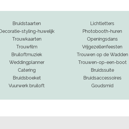
Bruidstaarten
Lichtletters
Decoratie-styling-huwelijk
Photobooth-huren
Trouwkaarten
Openingsdans
Trouwfilm
Vrijgezellenfeesten
Bruiloftmuziek
Trouwen op de Wadden
Weddingplanner
Trouwen-op-een-boot
Catering
Bruidssuite
Bruidsboeket
Bruidsaccessoires
Vuurwerk bruiloft
Goudsmid