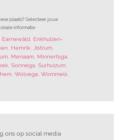
ese plaats? Selecteer jouw
okale informatie.
,
Earnewâld
,
Enkhuizen-
een
,
Hemrik
,
Jistrum
,
sum
,
Menaam
,
Minnertsga
,
eek
,
Sonnega
,
Surhuizum
,
them
,
Wolvega
,
Wommels
,
g ons op social media