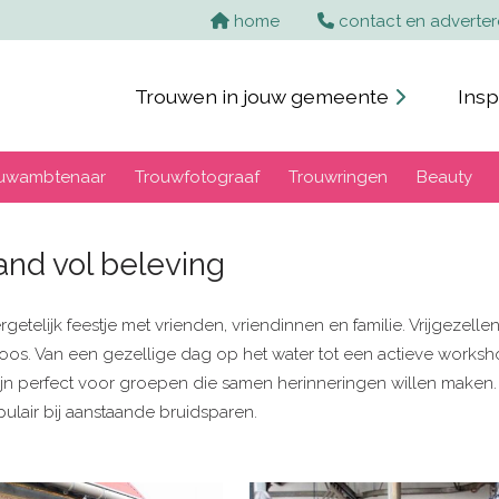
Home
home
contact en adverte
Trouwen in jouw gemeente
Insp
uwambtenaar
Trouwfotograaf
Trouwringen
Beauty
land vol beleving
ergetelijk feestje met vrienden, vriendinnen en familie. Vrijgezel
eloos. Van een gezellige dag op het water tot een actieve worksh
ijn perfect voor groepen die samen herinneringen willen maken. 
pulair bij aanstaande bruidsparen.