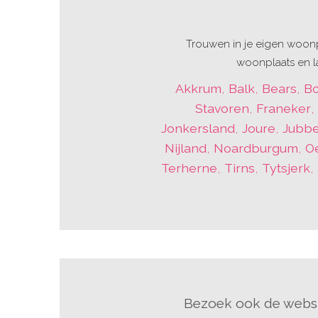
Trouwen in je eigen woonp
woonplaats en la
Akkrum
,
Balk
,
Bears
,
Bo
Stavoren
,
Franeker
Jonkersland
,
Joure
,
Jubb
Nijland
,
Noardburgum
,
O
Terherne
,
Tirns
,
Tytsjerk
,
Bezoek ook de websi