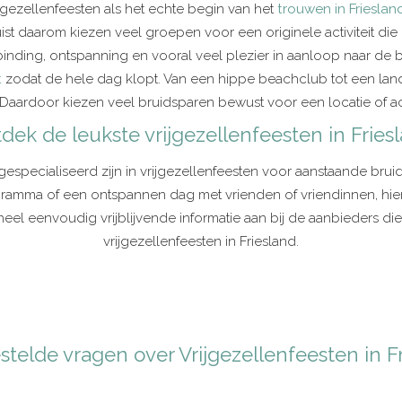
jgezellenfeesten als het echte begin van het
trouwen in Frieslan
t daarom kiezen veel groepen voor een originele activiteit die
inding, ontspanning en vooral veel plezier in aanloop naar de b
t
zodat de hele dag klopt. Van een hippe beachclub tot een lande
. Daardoor kiezen veel bruidsparen bewust voor een locatie of activ
dek de leukste vrijgezellenfeesten in Fries
gespecialiseerd zijn in vrijgezellenfeesten voor aanstaande bruids
ma of een ontspannen dag met vrienden of vriendinnen, hier o
heel eenvoudig vrijblijvende informatie aan bij de aanbieders d
vrijgezellenfeesten in Friesland.
stelde vragen over Vrijgezellenfeesten in F