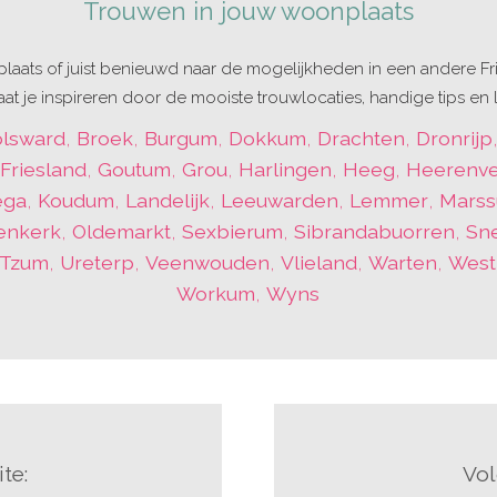
Trouwen in jouw woonplaats
laats of juist benieuwd naar de mogelijkheden in een andere Fri
at je inspireren door de mooiste trouwlocaties, handige tips en l
lsward
,
Broek
,
Burgum
,
Dokkum
,
Drachten
,
Dronrijp
,
Friesland
,
Goutum
,
Grou
,
Harlingen
,
Heeg
,
Heerenv
ega
,
Koudum
,
Landelijk
,
Leeuwarden
,
Lemmer
,
Mars
enkerk
,
Oldemarkt
,
Sexbierum
,
Sibrandabuorren
,
Sn
Tzum
,
Ureterp
,
Veenwouden
,
Vlieland
,
Warten
,
Wes
Workum
,
Wyns
te:
Vol