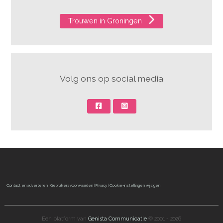
Trouwen in Groningen
Volg ons op social media
Contact en adverteren
|
Gebruikersvoorwaarden
|
Privacy
|
Cookie-instellingen wijzigen
Een platform van
Genista Communicatie
© 2001 - 2026