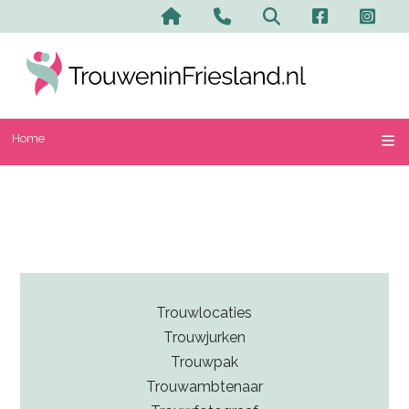
Home
Contact en advertere
Zoeken
Home
Trouwlocaties
Trouwjurken
Trouwpak
Trouwambtenaar