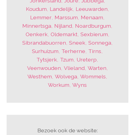
Jonkersland
,
Joure
,
Jubbega
,
Koudum
,
Landelijk
,
Leeuwarden
,
Lemmer
,
Marssum
,
Menaam
,
Minnertsga
,
Nijland
,
Noardburgum
,
Oenkerk
,
Oldemarkt
,
Sexbierum
,
Sibrandabuorren
,
Sneek
,
Sonnega
,
Surhuizum
,
Terherne
,
Tirns
,
Tytsjerk
,
Tzum
,
Ureterp
,
Veenwouden
,
Vlieland
,
Warten
,
Westhem
,
Wolvega
,
Wommels
,
Workum
,
Wyns
Bezoek ook de website: