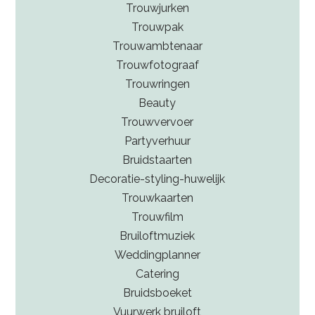
bruidsboeket en andere trouwaccessoires en
Trouwjurken
decoraties is wel beperkt. Tulpen bloeien van eind
Trouwpak
maart tot eind mei of uiterlijk begin juni.
Trouwambtenaar
Trouwfotograaf
Trouwringen
Beauty
Trouwvervoer
Partyverhuur
Bruidstaarten
Decoratie-styling-huwelijk
Trouwkaarten
Trouwfilm
Bruiloftmuziek
Weddingplanner
Catering
Bruidsboeket
Vuurwerk bruiloft