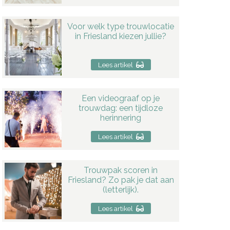
Voor welk type trouwlocatie
in Friesland kiezen jullie?
Lees artikel
Een videograaf op je
trouwdag: een tijdloze
herinnering
Lees artikel
Trouwpak scoren in
Friesland? Zo pak je dat aan
(letterlijk).
Lees artikel