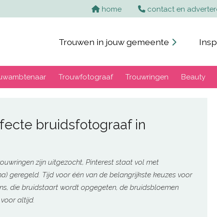
Home
home
contact en adverte
Trouwen in jouw gemeente
Insp
uwambtenaar
Trouwfotograaf
Trouwringen
Beauty
ecte bruidsfotograaf in
 trouwringen zijn uitgezocht, Pinterest staat vol met
na) geregeld. Tijd voor één van de belangrijkste keuzes voor
 ons, die bruidstaart wordt opgegeten, de bruidsbloemen
voor altijd.