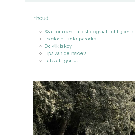
Inhoud
Waarom een bruidsfotograaf écht geen bi
Friesland = foto-paradijs
De klik is key
Tips van de insiders
Tot slot... geniet!