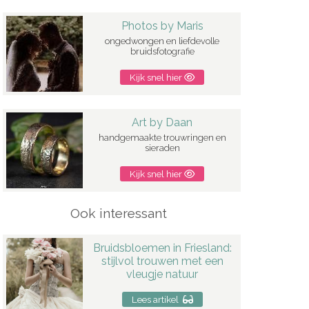
Photos by Maris
ongedwongen en liefdevolle
bruidsfotografie
Kijk snel hier
Art by Daan
handgemaakte trouwringen en
sieraden
Kijk snel hier
Ook interessant
Bruidsbloemen in Friesland:
stijlvol trouwen met een
vleugje natuur
Lees artikel