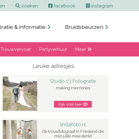
Contact en adverteren
Zoeken
ren
zoeken
facebook
instagram
iratie & informatie
Bruidsbeurzen
Trouwvervoer
Partyverhuur
Meer
Leuke adresjes
Studio 13 Fotografie
making memories
Kijk snel hier
lindafoto.nl
De trouwfotograaf in Friesland die
met jullie mee denkt