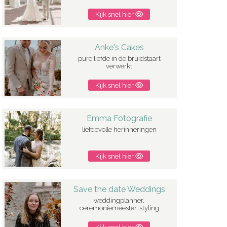
Kijk snel hier
Anke's Cakes
pure liefde in de bruidstaart
verwerkt
Kijk snel hier
Emma Fotografie
liefdevolle herinneringen
Kijk snel hier
Save the date Weddings
weddingplanner,
ceremoniemeester, styling