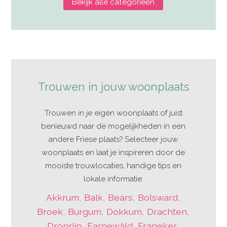
Bekijk alle categorieën
Trouwen in jouw woonplaats
Trouwen in je eigen woonplaats of juist
benieuwd naar de mogelijkheden in een
andere Friese plaats? Selecteer jouw
woonplaats en laat je inspireren door de
mooiste trouwlocaties, handige tips en
lokale informatie.
Akkrum
,
Balk
,
Bears
,
Bolsward
,
Broek
,
Burgum
,
Dokkum
,
Drachten
,
Dronrijp
,
Earnewâld
,
Franeker
,