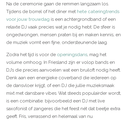
Na de ceremonie gaan de remmen langzaam los.
Tijdens de borrel of het diner met
hete cateringtrends
voor jouw trouwdag
is een achtergrondband of een
relaxte DJ vaak precies wat je nodig hebt. De sfeer is
ongedwongen, mensen praten bij en maken kennis, en
de muziek vormt een fijne, ondersteunende laag.
Zodra het tijd is voor de
openingsdans
, mag het
volume omhoog. In Friesland zijn er volop bands en
DJ’s die precies aanvoelen wat een bruiloft nodig heeft.
Denk aan een energieke coverband die iedereen op
de dansvloer krijgt, of een DJ die jullie muzieksmaak
mixt met dansbare vibes. Wat steeds populairder wordt,
is een combinatie: bijvoorbeeld een DJ met live
saxofonist of zangeres die het feest nét dat beetje extra
geeft. Fris, verrassend en helemaal van nu.