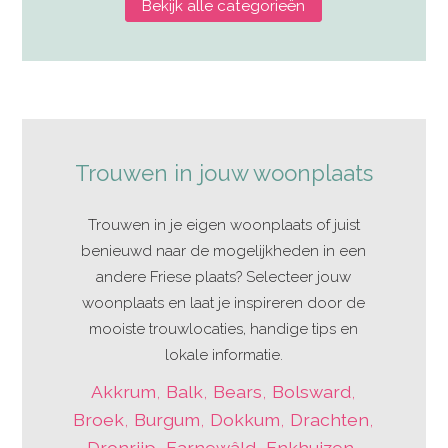
Bekijk alle categorieën
Trouwen in jouw woonplaats
Trouwen in je eigen woonplaats of juist
benieuwd naar de mogelijkheden in een
andere Friese plaats? Selecteer jouw
woonplaats en laat je inspireren door de
mooiste trouwlocaties, handige tips en
lokale informatie.
Akkrum
,
Balk
,
Bears
,
Bolsward
,
Broek
,
Burgum
,
Dokkum
,
Drachten
,
Dronrijp
,
Earnewâld
,
Enkhuizen-