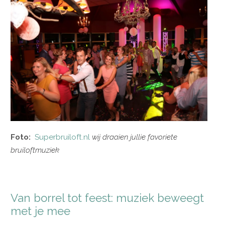
Foto:
Superbruiloft.nl
wij draaien jullie favoriete
bruiloftmuziek
Van borrel tot feest: muziek beweegt
met je mee