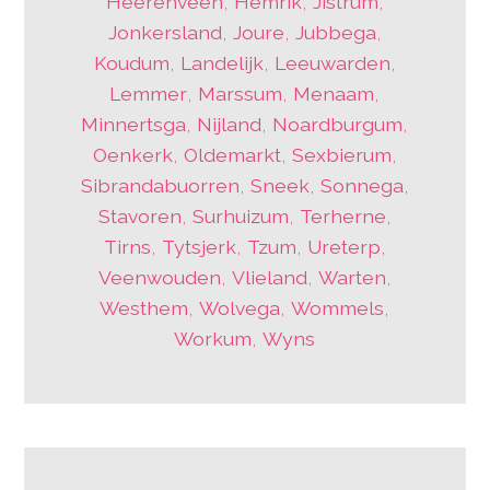
Heerenveen
,
Hemrik
,
Jistrum
,
Jonkersland
,
Joure
,
Jubbega
,
Koudum
,
Landelijk
,
Leeuwarden
,
Lemmer
,
Marssum
,
Menaam
,
Minnertsga
,
Nijland
,
Noardburgum
,
Oenkerk
,
Oldemarkt
,
Sexbierum
,
Sibrandabuorren
,
Sneek
,
Sonnega
,
Stavoren
,
Surhuizum
,
Terherne
,
Tirns
,
Tytsjerk
,
Tzum
,
Ureterp
,
Veenwouden
,
Vlieland
,
Warten
,
Westhem
,
Wolvega
,
Wommels
,
Workum
,
Wyns