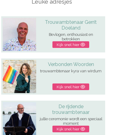
Leuke adresjes
Trouwambtenaar Gerrit
Doeland
Bevlogen, enthousiast en
betrokken
Kijk snel hier
Verbonden Woorden
trouwambtenaar kyra van wirdum
Kijk snel hier
De rijdende
trouwambtenaar
jullie ceremonie wordt een speciaal
moment
Kijk snel hier