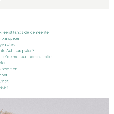
: eerst langs de gemeente
htkarspelen
igen plek
nte Achtkarspelen?
 liefde met een administratie
elen
karspelen
enaar
vindt
pelen