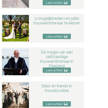
Lees artikel
3 mogelijkheden om jullie
trouwambtenaar te kiezen
Lees artikel
De magie van een
zelfstandige
trouwambtenaar in
Friesland
Lees artikel
Sleur en trends in
trouwlocaties
Lees artikel