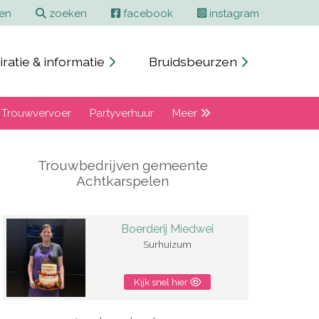
Contact en adverteren
Zoeken
ren
zoeken
facebook
instagram
iratie & informatie
Bruidsbeurzen
Trouwvervoer
Partyverhuur
Meer
Trouwbedrijven gemeente
Achtkarspelen
Boerderij Miedwei
Surhuizum
Kijk snel hier