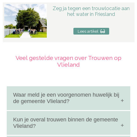
Zeg ja tegen een trouwlocatie aan
het water in Friesland
Lees artikel
Veel gestelde vragen over Trouwen op
Vlieland
Waar meld je een voorgenomen huwelijk bij
de gemeente Vlieland?
De melding van het voorgenomen huwelijk doe je
Kun je overal trouwen binnen de gemeente
bij de gemeente Vlieland. Dit is een verplichte stap
Vlieland?
voordat jullie officieel kunnen trouwen en zorgt