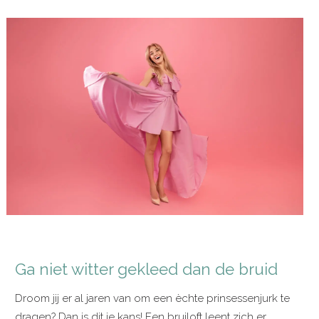
Ga niet witter gekleed dan de bruid
Droom jij er al jaren van om een èchte prinsessenjurk te
dragen? Dan is dit je kans! Een bruiloft leent zich er