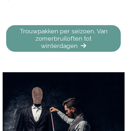
Trouwpakken per seizoen. Van
zomerbruiloften tot
winterdagen