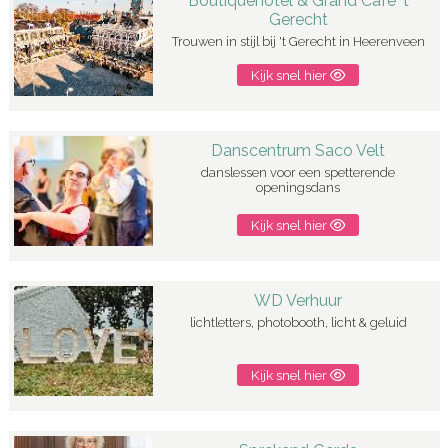
Boutiquehotel & Grand Café 't
Gerecht
Trouwen in stijl bij 't Gerecht in Heerenveen
Kijk snel hier
Danscentrum Saco Velt
danslessen voor een spetterende
openingsdans
Kijk snel hier
WD Verhuur
lichtletters, photobooth, licht & geluid
Kijk snel hier