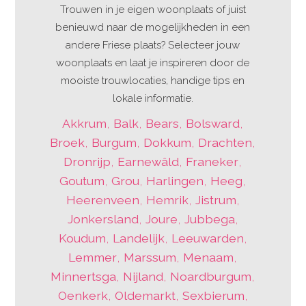
Trouwen in je eigen woonplaats of juist
benieuwd naar de mogelijkheden in een
andere Friese plaats? Selecteer jouw
woonplaats en laat je inspireren door de
mooiste trouwlocaties, handige tips en
lokale informatie.
Akkrum
,
Balk
,
Bears
,
Bolsward
,
Broek
,
Burgum
,
Dokkum
,
Drachten
,
Dronrijp
,
Earnewâld
,
Franeker
,
Goutum
,
Grou
,
Harlingen
,
Heeg
,
Heerenveen
,
Hemrik
,
Jistrum
,
Jonkersland
,
Joure
,
Jubbega
,
Koudum
,
Landelijk
,
Leeuwarden
,
Lemmer
,
Marssum
,
Menaam
,
Minnertsga
,
Nijland
,
Noardburgum
,
Oenkerk
,
Oldemarkt
,
Sexbierum
,