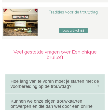
Tradities voor de trouwdag
Lees artikel
Veel gestelde vragen over Een chique
bruiloft
Hoe lang van te voren moet je starten met de
voorbereiding op de trouwdag?
De voorbereidingstijd op de trouwdag hangt af van
hoe uitgebreid jullie trouwdag er uit gaat zien. 12 tot
Kunnen we onze eigen trouwkaarten
14 maanden is op zich prima, maar als je geen risico's
ontwerpen en die dan wel door een online
wilt nemen met jullie favoriete trouwlocatie,